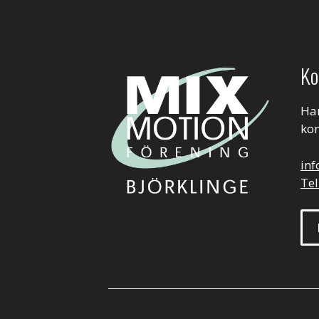
Ko
Har
kon
in
Tel