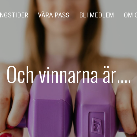
NGSTIDER
VÅRA PASS
BLI MEDLEM
OM 
Och vinnarna är….