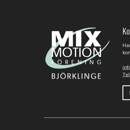
Ko
Har
kon
in
Tel