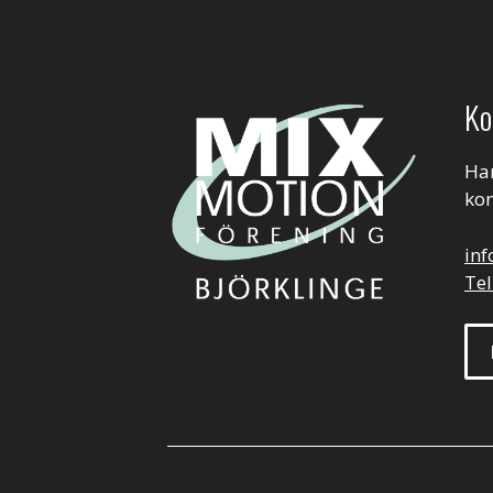
Ko
Har
kon
in
Tel