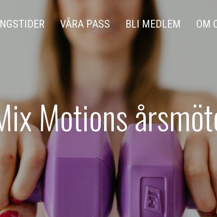
NGSTIDER
VÅRA PASS
BLI MEDLEM
OM 
Mix Motions årsmöt