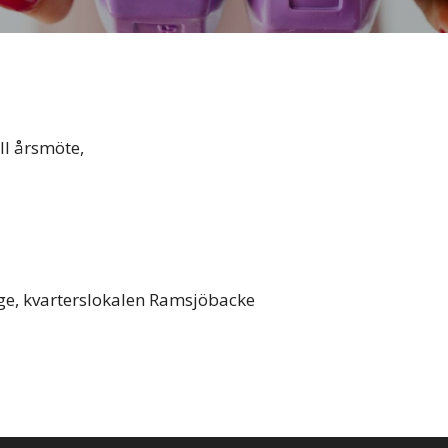
ll årsmöte,
nge, kvarterslokalen Ramsjöbacke