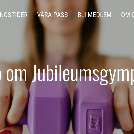
NGSTIDER
VÅRA PASS
BLI MEDLEM
OM 
o om Jubileumsgym