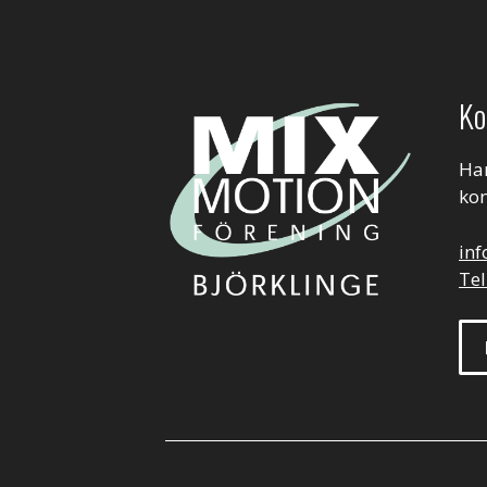
Ko
Har
kon
in
Tel