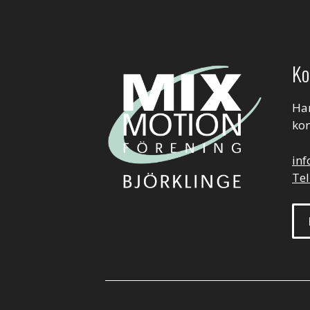
Ko
Har
kon
in
Tel