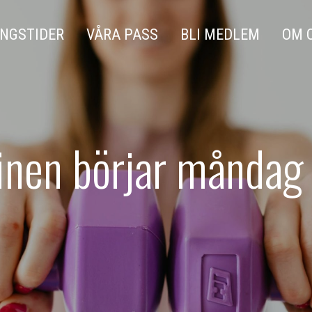
NGSTIDER
VÅRA PASS
BLI MEDLEM
OM 
nen börjar måndag