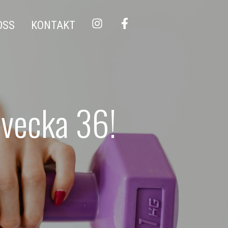
OSS
KONTAKT
 vecka 36!